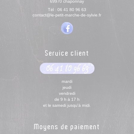
69970
chaponnay
Tél :
06 41 80 96 63
contact@le-petit-marche-de-sylvie.fr
Service client
06 41 80 96 63
mardi
jeudi
vendredi
de 9 h à 17 h
et le samedi jusqu'à midi.
Moyens de paiement