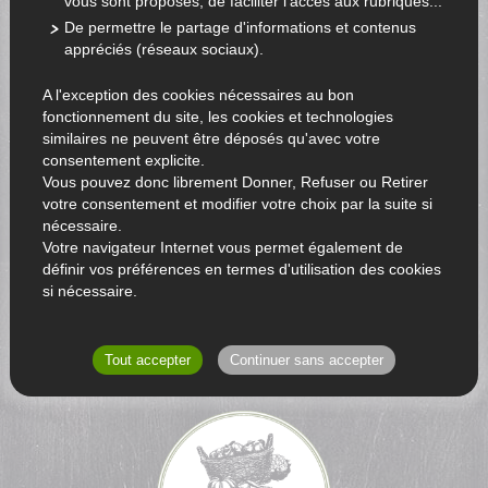
vous sont proposés, de faciliter l'accès aux rubriques...
De permettre le partage d'informations et contenus
appréciés (réseaux sociaux).
Email
A l'exception des cookies nécessaires au bon
fonctionnement du site, les cookies et technologies
similaires ne peuvent être déposés qu'avec votre
Mot de passe
consentement explicite.
Vous pouvez donc librement Donner, Refuser ou Retirer
Mot de passe oublié ?
votre consentement et modifier votre choix par la suite si
nécessaire.
Ok
Votre navigateur Internet vous permet également de
définir vos préférences en termes d'utilisation des cookies
si nécessaire.
Tout accepter
Continuer sans accepter