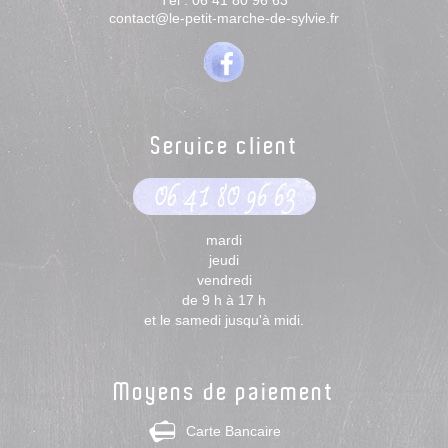
Tél :
06 41 80 96 63
contact@le-petit-marche-de-sylvie.fr
Service client
06 41 80 96 63
mardi
jeudi
vendredi
de 9 h à 17 h
et le samedi jusqu'à midi.
Moyens de paiement
Carte Bancaire