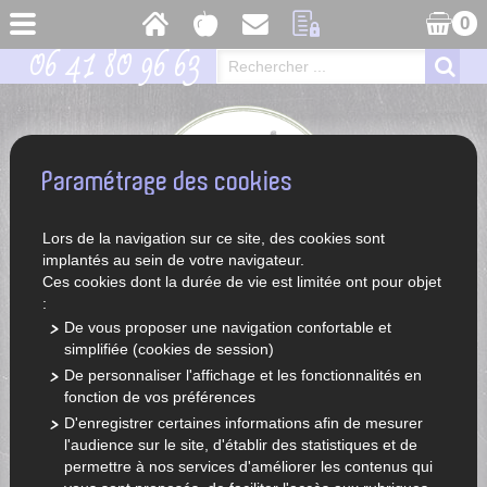
0
06 41 80 96 63
Paramétrage des cookies
Lors de la navigation sur ce site, des cookies sont
implantés au sein de votre navigateur.
Ces cookies dont la durée de vie est limitée ont pour objet
:
De vous proposer une navigation confortable et
simplifiée (cookies de session)
ACCUEIL
ESPACE CLIENT
De personnaliser l'affichage et les fonctionnalités en
Connexion espace client(e)
fonction de vos préférences
D'enregistrer certaines informations afin de mesurer
Cet espace vous permet d'avoir un suivi de vos commandes, de
l'audience sur le site, d'établir des statistiques et de
télécharger vos factures et modifier les informations vous
permettre à nos services d'améliorer les contenus qui
concernant.