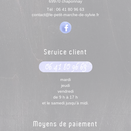
69970
chaponnay
Tél :
06 41 80 96 63
contact@le-petit-marche-de-sylvie.fr
Service client
06 41 80 96 63
mardi
jeudi
vendredi
de 9 h à 17 h
et le samedi jusqu'à midi.
Moyens de paiement