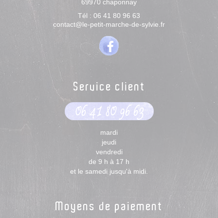
69970
chaponnay
Tél :
06 41 80 96 63
contact@le-petit-marche-de-sylvie.fr
Service client
06 41 80 96 63
mardi
jeudi
vendredi
de 9 h à 17 h
et le samedi jusqu'à midi.
Moyens de paiement