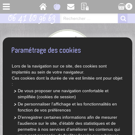
0
06 41 80 96 63
Paramétrage des cookies
Lors de la navigation sur ce site, des cookies sont
implantés au sein de votre navigateur.
Ces cookies dont la durée de vie est limitée ont pour objet
:
De vous proposer une navigation confortable et
simplifiée (cookies de session)
ACCUEIL
LÉGUMES ET FRUITS DE SAISON
LÉGUMES
De personnaliser l'affichage et les fonctionnalités en
TOMATES
TOMATE YOOM
fonction de vos préférences
Tomate yoom
D'enregistrer certaines informations afin de mesurer
l'audience sur le site, d'établir des statistiques et de
permettre à nos services d'améliorer les contenus qui