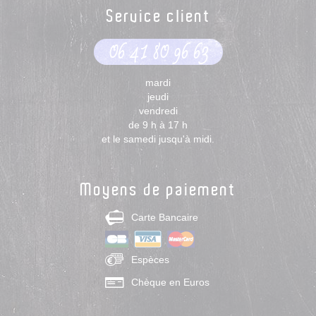
Service client
06 41 80 96 63
mardi
jeudi
vendredi
de 9 h à 17 h
et le samedi jusqu'à midi.
Moyens de paiement
Carte Bancaire
Espèces
Chèque en Euros