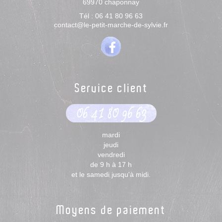
69970
chaponnay
Tél :
06 41 80 96 63
contact@le-petit-marche-de-sylvie.fr
Service client
06 41 80 96 63
mardi
jeudi
vendredi
de 9 h à 17 h
et le samedi jusqu'à midi.
Moyens de paiement