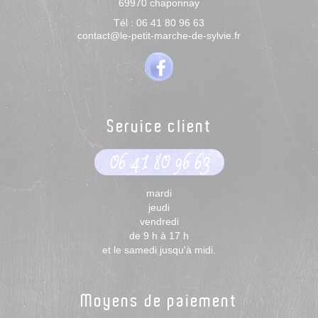
69970
chaponnay
Tél :
06 41 80 96 63
contact@le-petit-marche-de-sylvie.fr
Service client
06 41 80 96 63
mardi
jeudi
vendredi
de 9 h à 17 h
et le samedi jusqu'à midi.
Moyens de paiement