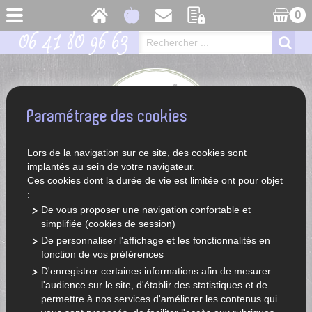
0
06 41 80 96 63
Paramétrage des cookies
Lors de la navigation sur ce site, des cookies sont
implantés au sein de votre navigateur.
Ces cookies dont la durée de vie est limitée ont pour objet
:
De vous proposer une navigation confortable et
simplifiée (cookies de session)
ACCUEIL
LÉGUMES ET FRUITS DE SAISON
LÉGUMES
De personnaliser l'affichage et les fonctionnalités en
TOMATES
TOMATE ANCIENNE ROSE DE BERNE
fonction de vos préférences
Tomate ancienne rose de berne
D'enregistrer certaines informations afin de mesurer
l'audience sur le site, d'établir des statistiques et de
permettre à nos services d'améliorer les contenus qui