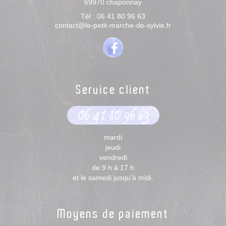
69970
chaponnay
Tél :
06 41 80 96 63
contact@le-petit-marche-de-sylvie.fr
Service client
06 41 80 96 63
mardi
jeudi
vendredi
de 9 h à 17 h
et le samedi jusqu'à midi.
Moyens de paiement