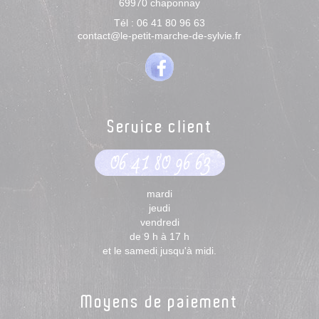
69970
chaponnay
Tél :
06 41 80 96 63
contact@le-petit-marche-de-sylvie.fr
Service client
06 41 80 96 63
mardi
jeudi
vendredi
de 9 h à 17 h
et le samedi jusqu'à midi.
Moyens de paiement