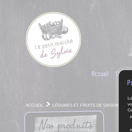
Accueil
Conce
P
Lo
vo
ACCUEIL
LÉGUMES ET FRUITS DE SAISON
Ce
Nos produits