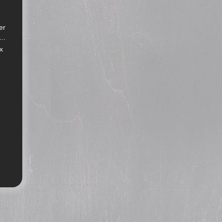
er
..
x