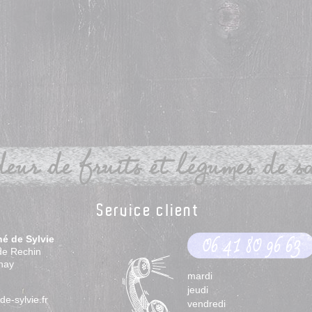
eur de fruits et légumes de sai
Service client
hé de Sylvie
06 41 80 96 63
de Rechin
nay
mardi
jeudi
e-sylvie.fr
vendredi