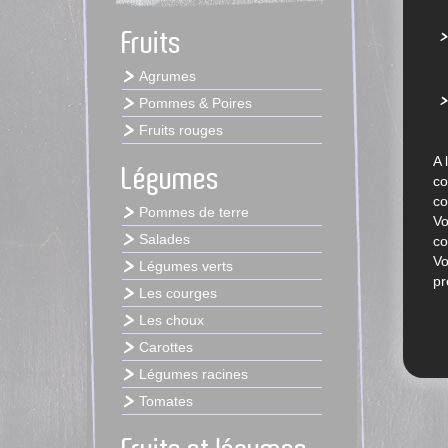
Fruits
Agrumes
Pommes & Poires
Fruits rouges
A 
Légumes
co
co
Pommes de terre
Vo
Salades
co
Vo
Légumes verts
pr
Les courges
Les choux
Carottes
Légumes racines
Tomates