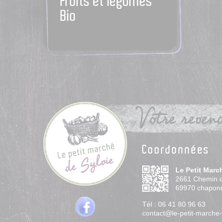
Fruits et légumes
Bio
Votre revend
Coordonnées
Le Petit Marc
2661 Chemin 
69970
chapon
Tél :
06 41 80 96 63
contact@le-petit-marche-d