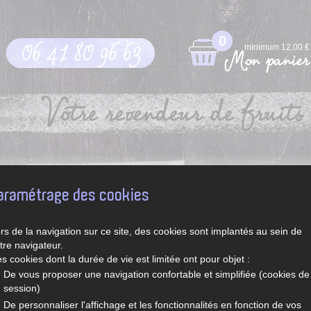
0
06 41 80 96 63
minimum 12,00 €
Mon panier
Votre revendeur de fruits 
pt
Légumes et fruits de saison
Recettes de Sylvie
aramétrage des cookies
rs de la navigation sur ce site, des cookies sont implantés au sein de
tre navigateur.
s cookies dont la durée de vie est limitée ont pour objet :
De vous proposer une navigation confortable et simplifiée (cookies de
session)
De personnaliser l'affichage et les fonctionnalités en fonction de vos