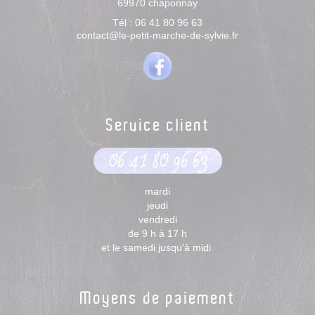
69970
chaponnay
Tél :
06 41 80 96 63
contact@le-petit-marche-de-sylvie.fr
Service client
06 41 80 96 63
mardi
jeudi
vendredi
de 9 h à 17 h
et le samedi jusqu'à midi.
Moyens de paiement