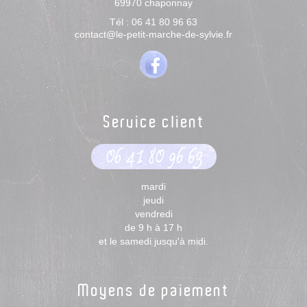
69970
chaponnay
Tél :
06 41 80 96 63
contact@le-petit-marche-de-sylvie.fr
Service client
06 41 80 96 63
mardi
jeudi
vendredi
de 9 h à 17 h
et le samedi jusqu'à midi.
Moyens de paiement