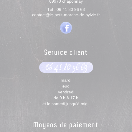
69970
chaponnay
Tél :
06 41 80 96 63
contact@le-petit-marche-de-sylvie.fr
Service client
06 41 80 96 63
mardi
jeudi
vendredi
de 9 h à 17 h
et le samedi jusqu'à midi.
Moyens de paiement