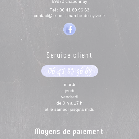
69970
chaponnay
Tél :
06 41 80 96 63
contact@le-petit-marche-de-sylvie.fr
Service client
06 41 80 96 63
mardi
jeudi
vendredi
de 9 h à 17 h
et le samedi jusqu'à midi.
Moyens de paiement