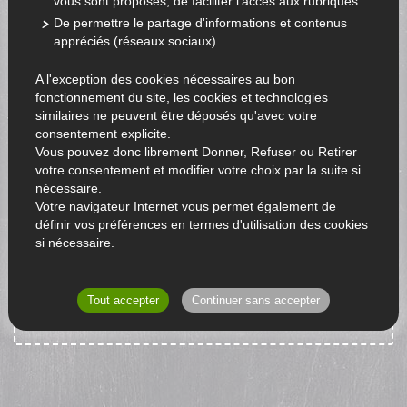
Légumes : Champignons
vous sont proposés, de faciliter l'accès aux rubriques...
De permettre le partage d'informations et contenus
appréciés (réseaux sociaux).
A l'exception des cookies nécessaires au bon
fonctionnement du site, les cookies et technologies
similaires ne peuvent être déposés qu'avec votre
consentement explicite.
Vous pouvez donc librement Donner, Refuser ou Retirer
votre consentement et modifier votre choix par la suite si
nécessaire.
Votre navigateur Internet vous permet également de
définir vos préférences en termes d'utilisation des cookies
si nécessaire.
Aucun produit n'est disponible actuellement.
RETOUR À L'ACCUEIL
Tout accepter
Continuer sans accepter