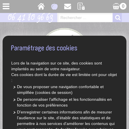
0
06 41 80 96 63
Paramétrage des cookies
Lors de la navigation sur ce site, des cookies sont
implantés au sein de votre navigateur.
Ces cookies dont la durée de vie est limitée ont pour objet
:
De vous proposer une navigation confortable et
simplifiée (cookies de session)
ACCUEIL
LÉGUMES ET FRUITS DE SAISON
LÉGUMES
De personnaliser l'affichage et les fonctionnalités en
CHAMPIGNONS
fonction de vos préférences
D'enregistrer certaines informations afin de mesurer
CHOISIR UNE CATÉGORIE
l'audience sur le site, d'établir des statistiques et de
permettre à nos services d'améliorer les contenus qui