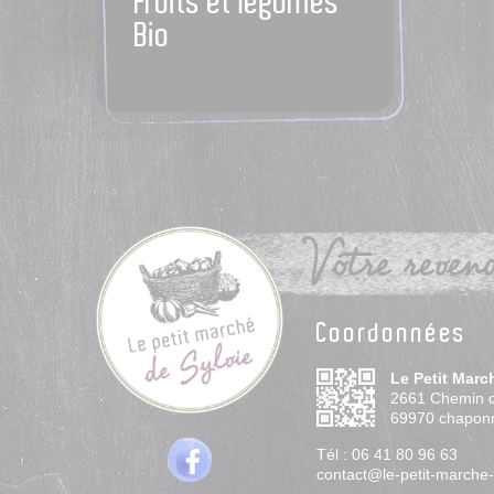
Fruits et légumes
Bio
Votre revend
Coordonnées
Le Petit Marc
2661 Chemin 
69970
chapon
Tél :
06 41 80 96 63
contact@le-petit-marche-d