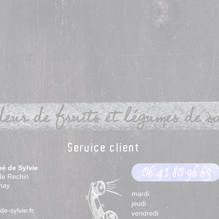
eur de fruits et légumes de sai
Service client
hé de Sylvie
06 41 80 96 63
de Rechin
nay
mardi
jeudi
e-sylvie.fr
vendredi