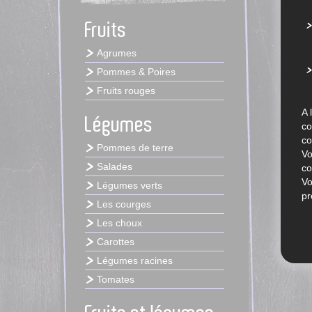
Fruits
Agrumes
Pommes & Poires
Fruits rouges
A 
Légumes
co
co
Pommes de terre
Vo
Salades
co
Vo
Légumes verts
pr
Les courges
Les choux
Carottes
Légumes racines
Tomates