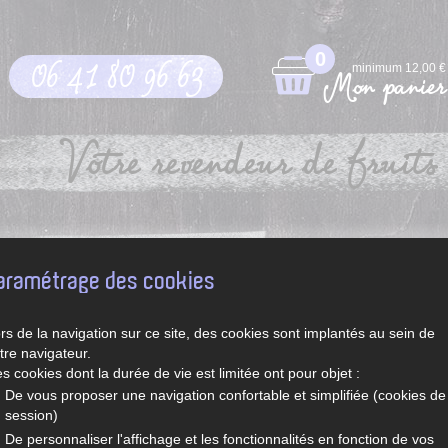
0
06 41 80 96 63
minimum 12,00 €
Mon panier
Votre revendeur de fruits 
pt
Légumes et fruits de saison
Recettes de Sylvie
aramétrage des cookies
rs de la navigation sur ce site, des cookies sont implantés au sein de
tre navigateur.
s cookies dont la durée de vie est limitée ont pour objet :
De vous proposer une navigation confortable et simplifiée (cookies de
session)
De personnaliser l'affichage et les fonctionnalités en fonction de vos