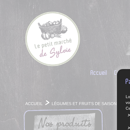
Accueil
Conce
P
Lo
vo
ACCUEIL
LÉGUMES ET FRUITS DE SAISON
Ce
Nos produits