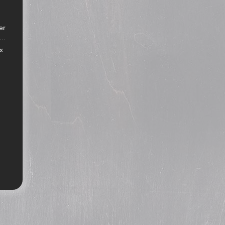
er
..
x