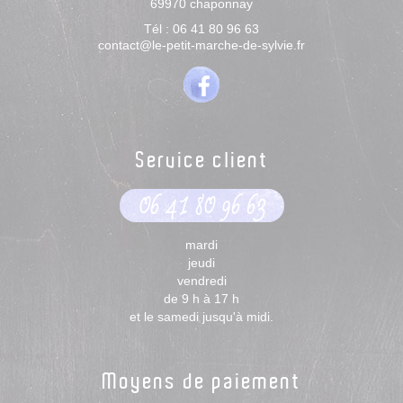
69970
chaponnay
Tél :
06 41 80 96 63
contact@le-petit-marche-de-sylvie.fr
Service client
06 41 80 96 63
mardi
jeudi
vendredi
de 9 h à 17 h
et le samedi jusqu'à midi.
Moyens de paiement