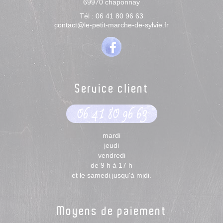
69970
chaponnay
Tél :
06 41 80 96 63
contact@le-petit-marche-de-sylvie.fr
Service client
06 41 80 96 63
mardi
jeudi
vendredi
de 9 h à 17 h
et le samedi jusqu'à midi.
Moyens de paiement