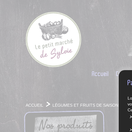
Accueil
Conce
P
Lo
vo
ACCUEIL
LÉGUMES ET FRUITS DE SAISON
Ce
Nos produits