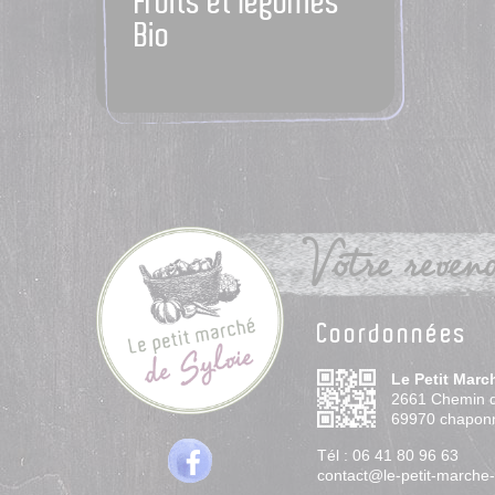
Fruits et légumes
Bio
Votre revend
Coordonnées
Le Petit Marc
2661 Chemin 
69970
chapon
Tél :
06 41 80 96 63
contact@le-petit-marche-d