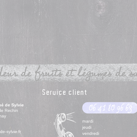
eur de fruits et légumes de sai
Service client
hé de Sylvie
06 41 80 96 63
de Rechin
nay
mardi
jeudi
e-sylvie.fr
vendredi