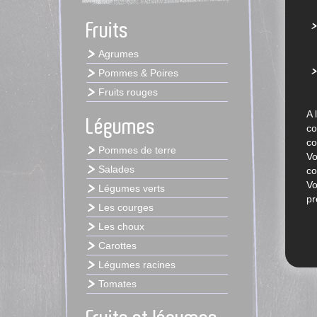
Fruits
Agrumes
Pommes & Poires
Fruits rouges
A 
Légumes
co
co
Pommes de terre
Vo
Salades
co
Vo
Légumes verts
pr
Les courges
Les choux
Carottes
Légumes racines
Tomates