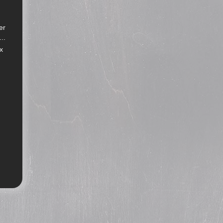
er
..
x