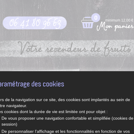
0
06 41 80 96 63
minimum 12,00 €
Mon panier
Votre revendeur de fruits 
pt
Légumes et fruits de saison
Recettes de Sylvie
aramétrage des cookies
rs de la navigation sur ce site, des cookies sont implantés au sein de
tre navigateur.
s cookies dont la durée de vie est limitée ont pour objet :
De vous proposer une navigation confortable et simplifiée (cookies de
session)
De personnaliser l'affichage et les fonctionnalités en fonction de vos