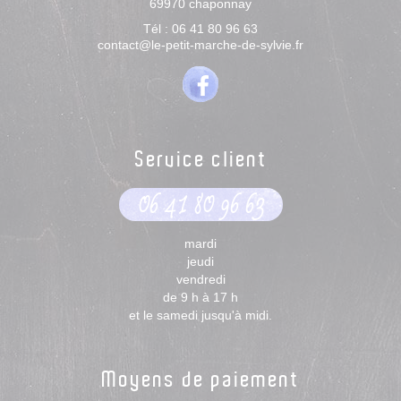
69970
chaponnay
Tél :
06 41 80 96 63
contact@le-petit-marche-de-sylvie.fr
Service client
06 41 80 96 63
mardi
jeudi
vendredi
de 9 h à 17 h
et le samedi jusqu'à midi.
Moyens de paiement