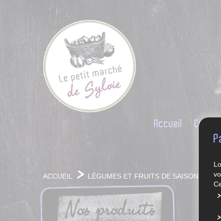
Accueil
Conce
P
Lo
vo
ACCUEIL
LÉGUMES ET FRUITS DE SAISON
Ce
Nos produits