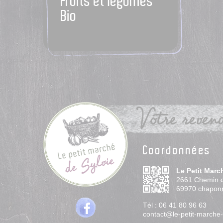
Fruits et légumes
Bio
Votre revend
Coordonnées
Le Petit Marc
2661 Chemin 
69970
chapon
Tél :
06 41 80 96 63
contact@le-petit-marche-d