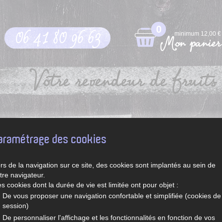
0
06 41 80 96 63
minimum 12,00 €
Mon panier
Votre revendeur de fruits 
pt
Légumes et fruits de saison
Recettes de Sylvie
aramétrage des cookies
rs de la navigation sur ce site, des cookies sont implantés au sein de
tre navigateur.
s cookies dont la durée de vie est limitée ont pour objet :
De vous proposer une navigation confortable et simplifiée (cookies de
session)
De personnaliser l'affichage et les fonctionnalités en fonction de vos