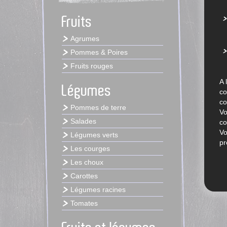
Fruits
Agrumes
Pommes & Poires
Fruits rouges
A 
Légumes
co
co
Pommes de terre
Vo
Salades
co
Vo
Légumes verts
pr
Les courges
Les choux
Carottes
Légumes racines
Tomates