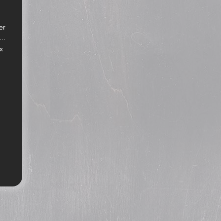
er
..
x