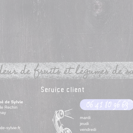
eur de fruits et légumes de sai
Service client
hé de Sylvie
06 41 80 96 63
de Rechin
nay
mardi
jeudi
e-sylvie.fr
vendredi