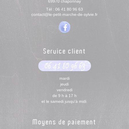
69970
chaponnay
Tél :
06 41 80 96 63
contact@le-petit-marche-de-sylvie.fr
Service client
06 41 80 96 63
mardi
jeudi
vendredi
de 9 h à 17 h
et le samedi jusqu'à midi.
Moyens de paiement