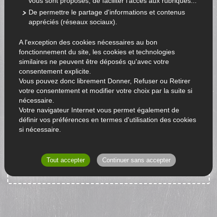
Fruits : Jus de fruits
vous sont proposés, de faciliter l'accès aux rubriques...
De permettre le partage d'informations et contenus
appréciés (réseaux sociaux).
A l'exception des cookies nécessaires au bon
fonctionnement du site, les cookies et technologies
similaires ne peuvent être déposés qu'avec votre
consentement explicite.
Vous pouvez donc librement Donner, Refuser ou Retirer
votre consentement et modifier votre choix par la suite si
nécessaire.
Votre navigateur Internet vous permet également de
définir vos préférences en termes d'utilisation des cookies
si nécessaire.
Aucun produit n'est disponible actuellement.
RETOUR À L'ACCUEIL
Tout accepter
Continuer sans accepter