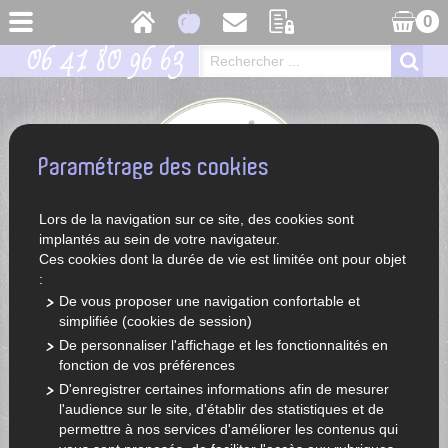
0
06 41 80 96 63
Paramétrage des cookies
Lors de la navigation sur ce site, des cookies sont
implantés au sein de votre navigateur.
Ces cookies dont la durée de vie est limitée ont pour objet
:
De vous proposer une navigation confortable et
simplifiée (cookies de session)
ACCUEIL
LÉGUMES ET FRUITS DE SAISON
FRUITS
De personnaliser l'affichage et les fonctionnalités en
JUS DE FRUITS
fonction de vos préférences
D'enregistrer certaines informations afin de mesurer
CHOISIR UNE CATÉGORIE
l'audience sur le site, d'établir des statistiques et de
permettre à nos services d'améliorer les contenus qui