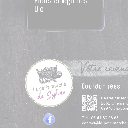
Fruits et légumes
Bio
Votre revend
Coordonnées
Le Petit Marc
2661 Chemin 
69970
chapon
Tél :
06 41 80 96 63
contact@le-petit-marche-d