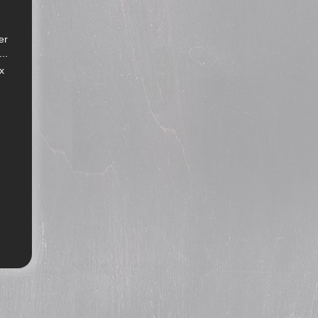
er
..
x