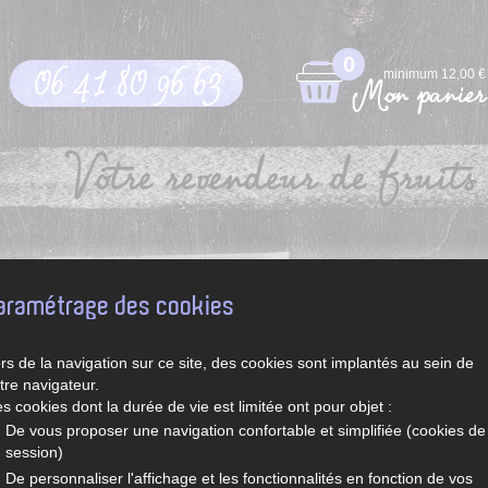
0
06 41 80 96 63
minimum 12,00 €
Mon panier
Votre revendeur de fruits 
pt
Légumes et fruits de saison
Recettes de Sylvie
aramétrage des cookies
rs de la navigation sur ce site, des cookies sont implantés au sein de
tre navigateur.
s cookies dont la durée de vie est limitée ont pour objet :
De vous proposer une navigation confortable et simplifiée (cookies de
session)
De personnaliser l'affichage et les fonctionnalités en fonction de vos