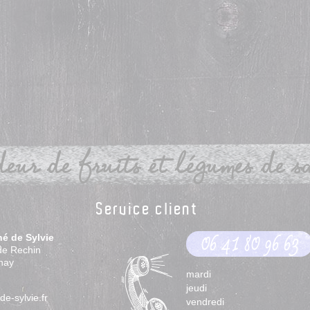
eur de fruits et légumes de sai
Service client
hé de Sylvie
06 41 80 96 63
de Rechin
nay
mardi
jeudi
e-sylvie.fr
vendredi