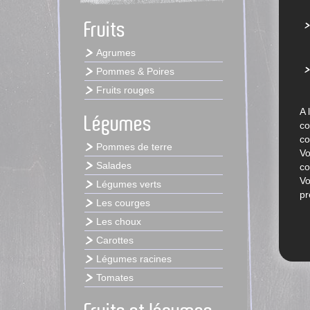
Fruits
Agrumes
Pommes & Poires
Fruits rouges
A 
Légumes
co
co
Pommes de terre
Vo
Salades
co
Vo
Légumes verts
pr
Les courges
Les choux
Carottes
Légumes racines
Tomates