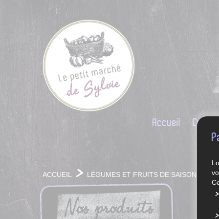
Accueil
Conce
P
Lo
vo
ACCUEIL
LÉGUMES ET FRUITS DE SAISON
Ce
Nos produits