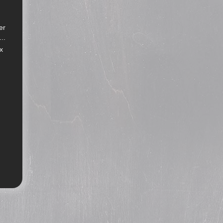
er
..
x