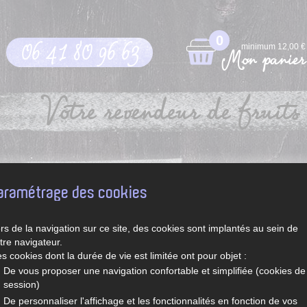
0
06 41 80 96 63
minimum 12,00 €
Mon panier
Votre revendeur de fruits 
pt
Légumes et fruits de saison
Recettes de Sylvie
aramétrage des cookies
rs de la navigation sur ce site, des cookies sont implantés au sein de
tre navigateur.
s cookies dont la durée de vie est limitée ont pour objet :
De vous proposer une navigation confortable et simplifiée (cookies de
session)
De personnaliser l'affichage et les fonctionnalités en fonction de vos