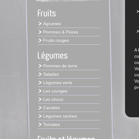
Fruits
Agrumes
Pommes & Poires
Fruits rouges
A 
Légumes
co
co
Pommes de terre
Vo
Salades
co
Vo
Légumes verts
pr
Les courges
Les choux
Carottes
Légumes racines
Tomates