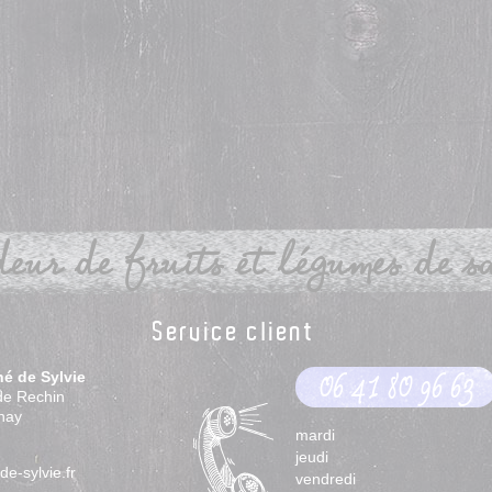
eur de fruits et légumes de sai
Service client
hé de Sylvie
06 41 80 96 63
de Rechin
nay
mardi
jeudi
e-sylvie.fr
vendredi