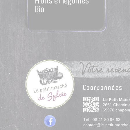
Fruits et légumes
Bio
Votre revend
Coordonnées
Le Petit Marc
2661 Chemin 
69970
chapon
Tél :
06 41 80 96 63
contact@le-petit-marche-d