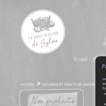
Accueil
Conce
P
Lo
vo
ACCUEIL
LÉGUMES ET FRUITS DE SAISON
Ce
Nos produits