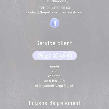
69970
chaponnay
Tél :
06 41 80 96 63
contact@le-petit-marche-de-sylvie.fr
Service client
06 41 80 96 63
mardi
jeudi
vendredi
de 9 h à 17 h
et le samedi jusqu'à midi.
Moyens de paiement