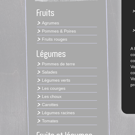
Fruits
Agrumes
Pommes & Poires
Fruits rouges
A 
Légumes
co
co
Pommes de terre
Vo
Salades
co
Vo
Légumes verts
pr
Les courges
Les choux
Carottes
Légumes racines
Tomates