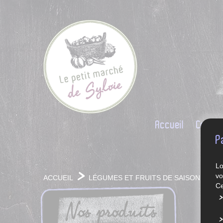
Accueil
Conce
P
Lo
vo
ACCUEIL
LÉGUMES ET FRUITS DE SAISON
Ce
Nos produits