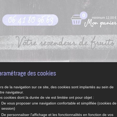
0
06 41 80 96 63
minimum 12,00 €
Mon panier
Votre revendeur de fruits 
pt
Légumes et fruits de saison
Recettes de Sylvie
aramétrage des cookies
rs de la navigation sur ce site, des cookies sont implantés au sein de
tre navigateur.
s cookies dont la durée de vie est limitée ont pour objet :
De vous proposer une navigation confortable et simplifiée (cookies de
session)
De personnaliser l'affichage et les fonctionnalités en fonction de vos