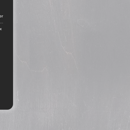
er
..
x