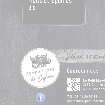
Fruits et légumes
Bio
Votre revend
Coordonnées
Le Petit Marc
2661 Chemin 
69970
chapon
Tél :
06 41 80 96 63
contact@le-petit-marche-d