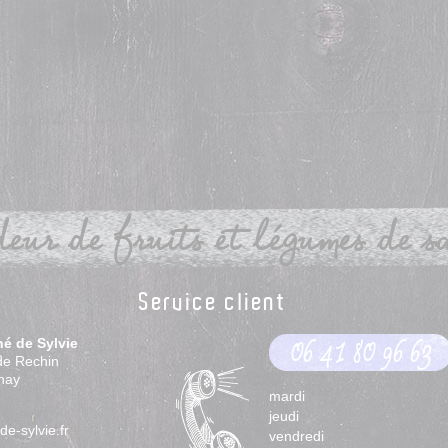
eur de fruits et légumes de sai
Service client
hé de Sylvie
06 41 80 96 63
de Rechin
nay
mardi
jeudi
e-sylvie.fr
vendredi