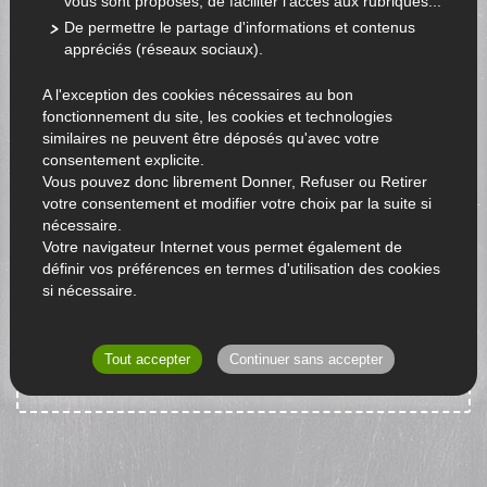
Fruits : Autres fruits
vous sont proposés, de faciliter l'accès aux rubriques...
De permettre le partage d'informations et contenus
appréciés (réseaux sociaux).
A l'exception des cookies nécessaires au bon
fonctionnement du site, les cookies et technologies
similaires ne peuvent être déposés qu'avec votre
consentement explicite.
Vous pouvez donc librement Donner, Refuser ou Retirer
votre consentement et modifier votre choix par la suite si
nécessaire.
Votre navigateur Internet vous permet également de
définir vos préférences en termes d'utilisation des cookies
si nécessaire.
Aucun produit n'est disponible actuellement.
RETOUR À L'ACCUEIL
Tout accepter
Continuer sans accepter