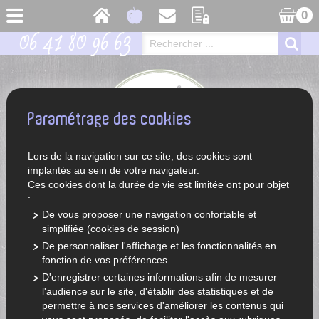
0
06 41 80 96 63
Paramétrage des cookies
Lors de la navigation sur ce site, des cookies sont
implantés au sein de votre navigateur.
Ces cookies dont la durée de vie est limitée ont pour objet
:
De vous proposer une navigation confortable et
simplifiée (cookies de session)
ACCUEIL
LÉGUMES ET FRUITS DE SAISON
FRUITS
De personnaliser l'affichage et les fonctionnalités en
AUTRES FRUITS
fonction de vos préférences
D'enregistrer certaines informations afin de mesurer
CHOISIR UNE CATÉGORIE
l'audience sur le site, d'établir des statistiques et de
permettre à nos services d'améliorer les contenus qui