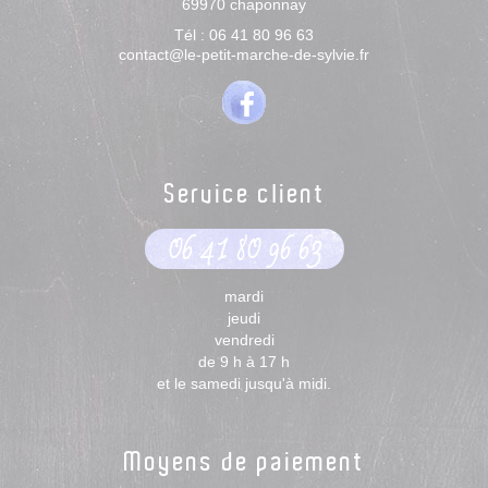
69970
chaponnay
Tél :
06 41 80 96 63
contact@le-petit-marche-de-sylvie.fr
Service client
06 41 80 96 63
mardi
jeudi
vendredi
de 9 h à 17 h
et le samedi jusqu'à midi.
Moyens de paiement