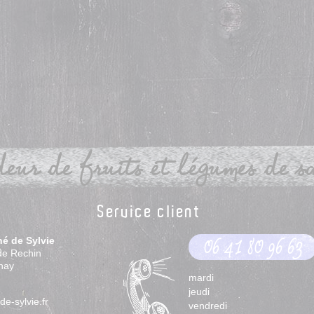
eur de fruits et légumes de sai
Service client
hé de Sylvie
06 41 80 96 63
de Rechin
nay
mardi
jeudi
e-sylvie.fr
vendredi