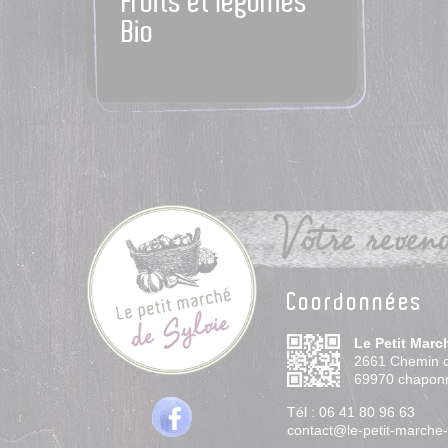
Fruits et légumes
Bio
Votre revend
Coordonnées
Le Petit Marc
2661 Chemin 
69970
chapon
Tél :
06 41 80 96 63
contact@le-petit-marche-d