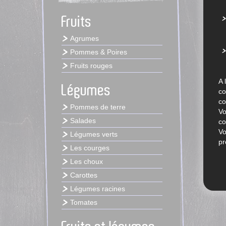
Fruits
Agrumes
Pommes & Poires
Fruits rouges
A 
Légumes
co
co
Pommes de terre
Vo
Salades
co
Vo
Légumes verts
pr
Les courges
Les choux
Carottes
Légumes racines
Tomates