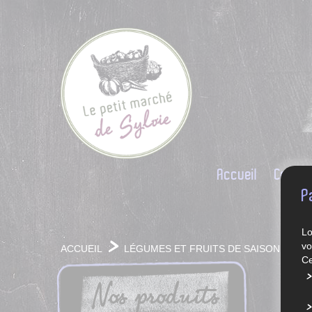
Accueil
Conce
P
Lo
vo
ACCUEIL
LÉGUMES ET FRUITS DE SAISON
Ce
Nos produits