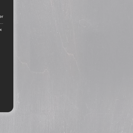
er
..
x