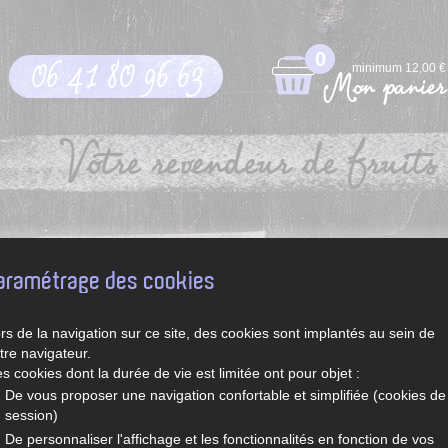
0
06 41 80 96 63
minimum 12,00 €
Mon panier
Votre revendeur de fruits 
pt
Légumes et fruits de saison
Recettes de Sylvie
aramétrage des cookies
rs de la navigation sur ce site, des cookies sont implantés au sein de
tre navigateur.
s cookies dont la durée de vie est limitée ont pour objet :
De vous proposer une navigation confortable et simplifiée (cookies de
session)
De personnaliser l'affichage et les fonctionnalités en fonction de vos