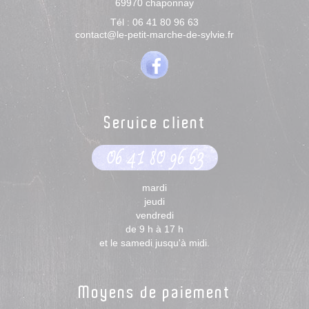
69970
chaponnay
Tél :
06 41 80 96 63
contact@le-petit-marche-de-sylvie.fr
Service client
06 41 80 96 63
mardi
jeudi
vendredi
de 9 h à 17 h
et le samedi jusqu'à midi.
Moyens de paiement